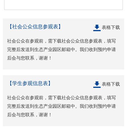
【社会公众信息参观表】
表格下载
社会公众在参观前，需下载社会公众信息参观表，填写
完整后发送到生态产业园区邮箱中。我们收到预约申请
后会与您联系，谢谢！
【学生参观信息表】
表格下载
社会公众在参观前，需下载社会公众信息参观表，填写
完整后发送到生态产业园区邮箱中。我们收到预约申请
后会与您联系，谢谢！