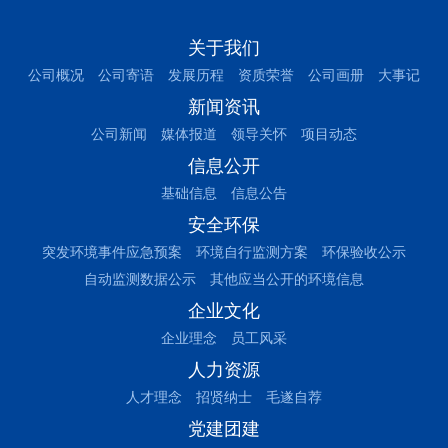
关于我们
公司概况
公司寄语
发展历程
资质荣誉
公司画册
大事记
新闻资讯
公司新闻
媒体报道
领导关怀
项目动态
信息公开
基础信息
信息公告
安全环保
突发环境事件应急预案
环境自行监测方案
环保验收公示
自动监测数据公示
其他应当公开的环境信息
企业文化
企业理念
员工风采
人力资源
人才理念
招贤纳士
毛遂自荐
党建团建