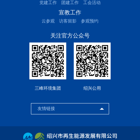
党建工作
团建工作
工会活动
宣教工作
云参观
访客留影
参观预约
关注官方公众号
三峰环境集团
绍兴公用