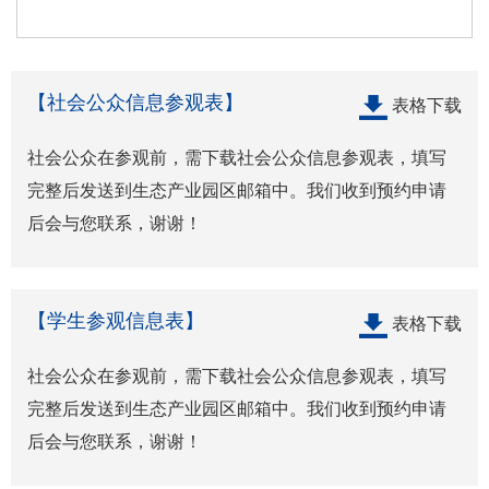
【社会公众信息参观表】
表格下载
社会公众在参观前，需下载社会公众信息参观表，填写
完整后发送到生态产业园区邮箱中。我们收到预约申请
后会与您联系，谢谢！
【学生参观信息表】
表格下载
社会公众在参观前，需下载社会公众信息参观表，填写
完整后发送到生态产业园区邮箱中。我们收到预约申请
后会与您联系，谢谢！