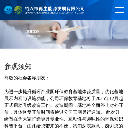
参观须知
尊敬的社会各界朋友：
为进一步提升循环产业园环保教育基地体验质量，优化基地
展示内容与设施功能，公司环保教育基地将于2025年12月起
正式启动升级改造工作。改造期间，基地将全面停止对外开
放，具体恢复开放时间将通过公司官网另行通知。 此次升
级旨在为大家打造更具专业性、互动性与趣味性的环保知识
科普平台，由此给您带来的不便，我们深表歉意，感谢您的