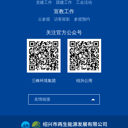
党建工作
团建工作
工会活动
宣教工作
云参观
访客留影
参观预约
关注官方公众号
三峰环境集团
绍兴公用