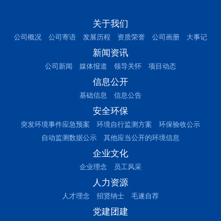
关于我们
公司概况
公司寄语
发展历程
资质荣誉
公司画册
大事记
新闻资讯
公司新闻
媒体报道
领导关怀
项目动态
信息公开
基础信息
信息公告
安全环保
突发环境事件应急预案
环境自行监测方案
环保验收公示
自动监测数据公示
其他应当公开的环境信息
企业文化
企业理念
员工风采
人力资源
人才理念
招贤纳士
毛遂自荐
党建团建