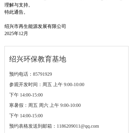
理解与支持。
特此通告。
绍兴市再生能源发展有限公司
2025年12月
绍兴环保教育基地
预约电话：85791929
参观开发时间：周五 上午 9:00-10:00
下午 14:00-15:00
寒暑假：周五 周六 上午 9:00-10:00
下午 14:00-15:00
预约表格发送到邮箱：1186209011@qq.com