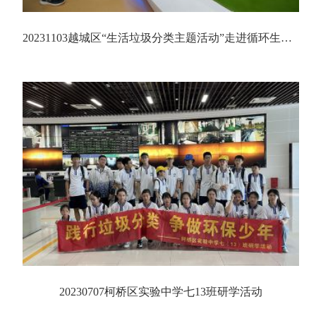
20231103越城区“生活垃圾分类主题活动”走进循环生态产业园（一期）再生资源发电厂
20230707柯桥区实验中学七13班研学活动