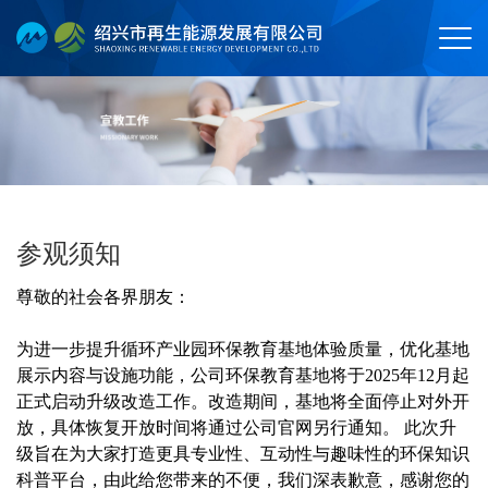
参观须知
尊敬的社会各界朋友：
为进一步提升循环产业园环保教育基地体验质量，优化基地
展示内容与设施功能，公司环保教育基地将于2025年12月起
正式启动升级改造工作。改造期间，基地将全面停止对外开
放，具体恢复开放时间将通过公司官网另行通知。 此次升
级旨在为大家打造更具专业性、互动性与趣味性的环保知识
科普平台，由此给您带来的不便，我们深表歉意，感谢您的