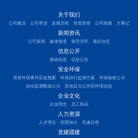
关于我们
公司概况
公司寄语
发展历程
资质荣誉
公司画册
大事记
新闻资讯
公司新闻
媒体报道
领导关怀
项目动态
信息公开
基础信息
信息公告
安全环保
突发环境事件应急预案
环境自行监测方案
环保验收公示
自动监测数据公示
其他应当公开的环境信息
企业文化
企业理念
员工风采
人力资源
人才理念
招贤纳士
毛遂自荐
党建团建