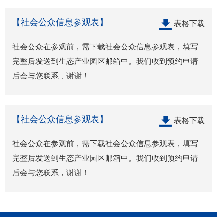
【社会公众信息参观表】
表格下载
社会公众在参观前，需下载社会公众信息参观表，填写
完整后发送到生态产业园区邮箱中。我们收到预约申请
后会与您联系，谢谢！
【社会公众信息参观表】
表格下载
社会公众在参观前，需下载社会公众信息参观表，填写
完整后发送到生态产业园区邮箱中。我们收到预约申请
后会与您联系，谢谢！