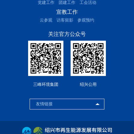
党建工作
团建工作
工会活动
宣教工作
云参观
访客留影
参观预约
关注官方公众号
三峰环境集团
绍兴公用