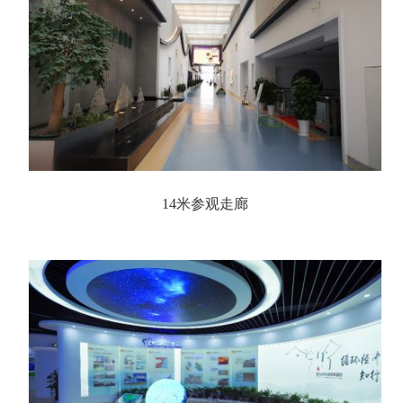
14米参观走廊