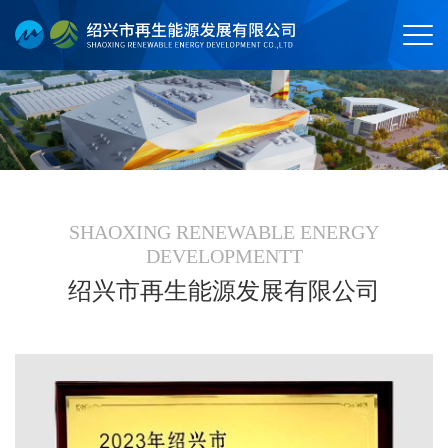
SHAOXING RENEWABLE ENERGY
DEVELOPMENTT
绍兴市再生能源发展有限公司