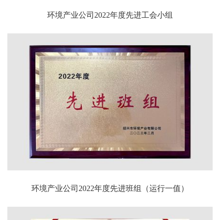
环境产业公司2022年度先进工会小组
环境产业公司2022年度先进班组（运行一值）