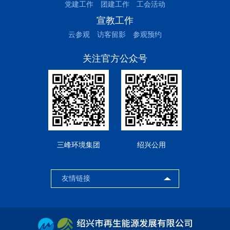
党建工作
团建工作
工会活动
宣教工作
云参观
访客留影
参观预约
关注官方公众号
三峰环境集团
绍兴公用