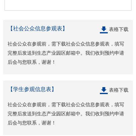
【社会公众信息参观表】
表格下载
社会公众在参观前，需下载社会公众信息参观表，填写
完整后发送到生态产业园区邮箱中。我们收到预约申请
后会与您联系，谢谢！
【学生参观信息表】
表格下载
社会公众在参观前，需下载社会公众信息参观表，填写
完整后发送到生态产业园区邮箱中。我们收到预约申请
后会与您联系，谢谢！