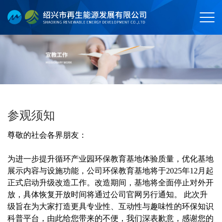
参观须知
尊敬的社会各界朋友：
为进一步提升循环产业园环保教育基地体验质量，优化基地
展示内容与设施功能，公司环保教育基地将于2025年12月起
正式启动升级改造工作。改造期间，基地将全面停止对外开
放，具体恢复开放时间将通过公司官网另行通知。 此次升
级旨在为大家打造更具专业性、互动性与趣味性的环保知识
科普平台，由此给您带来的不便，我们深表歉意，感谢您的