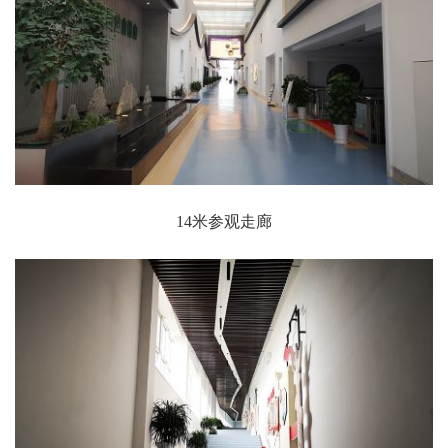
14米参观走廊