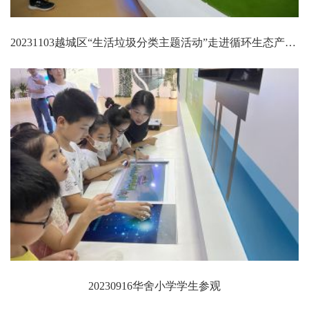
20231103越城区“生活垃圾分类主题活动”走进循环生态产业园（一期）再生资源发电厂
20230916华舍小学学生参观