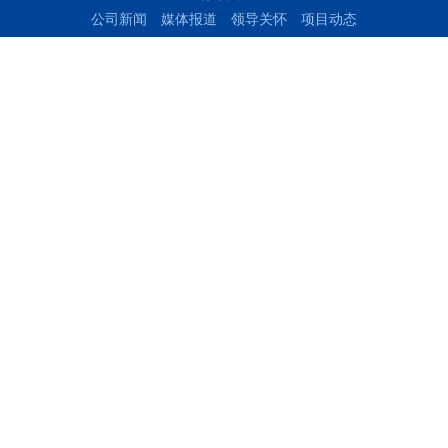
公司新闻
媒体报道
领导关怀
项目动态
信息公开
基础信息
信息公告
安全环保
突发环境事件应急预案
环境自行监测方案
环保验收公示
自动监测数据公示
其他应当公开的环境信息
企业文化
企业理念
员工风采
人力资源
人才理念
招贤纳士
毛遂自荐
党建团建
党建工作
团建工作
工会活动
宣教工作
云参观
访客留影
参观预约
关注官方公众号