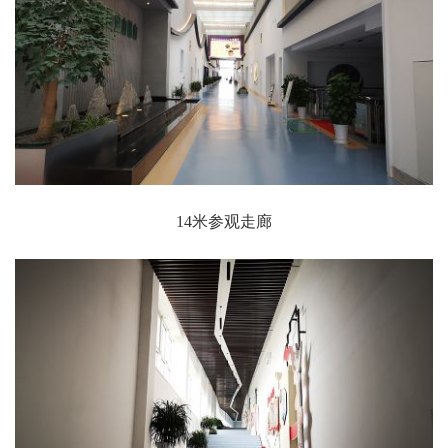
14米参观走廊