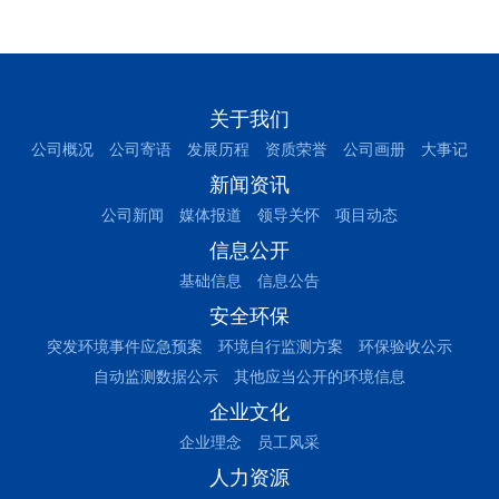
关于我们
公司概况
公司寄语
发展历程
资质荣誉
公司画册
大事记
新闻资讯
公司新闻
媒体报道
领导关怀
项目动态
信息公开
基础信息
信息公告
安全环保
突发环境事件应急预案
环境自行监测方案
环保验收公示
自动监测数据公示
其他应当公开的环境信息
企业文化
企业理念
员工风采
人力资源