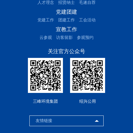
人才理念
招贤纳士
毛遂自荐
党建团建
党建工作
团建工作
工会活动
宣教工作
云参观
访客留影
参观预约
关注官方公众号
三峰环境集团
绍兴公用