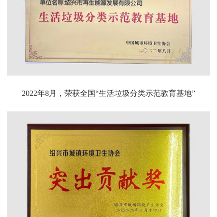
2022年8月，荣获全国“生活垃圾分类示范教育基地”