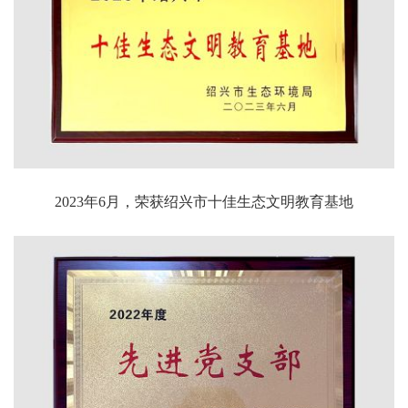
2023年6月，荣获绍兴市十佳生态文明教育基地