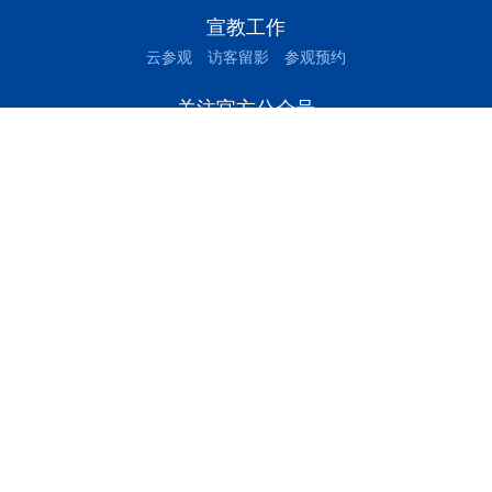
宣教工作
云参观
访客留影
参观预约
关注官方公众号
三峰环境集团
绍兴公用