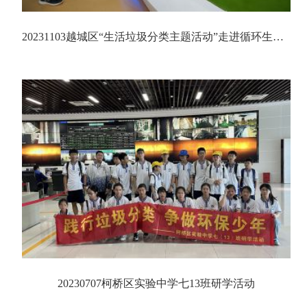
20231103越城区“生活垃圾分类主题活动”走进循环生态产业园（一期）再生资源发电厂
20230707柯桥区实验中学七13班研学活动