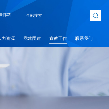
业邮箱
人力资源
党建团建
宣教工作
联系我们