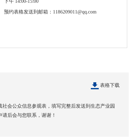
下午 14:00-15:00
预约表格发送到邮箱：1186209011@qq.com
表格下载
载社会公众信息参观表，填写完整后发送到生态产业园
申请后会与您联系，谢谢！