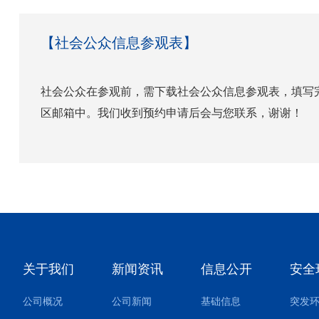
【社会公众信息参观表】
社会公众在参观前，需下载社会公众信息参观表，填写
区邮箱中。我们收到预约申请后会与您联系，谢谢！
关于我们
新闻资讯
信息公开
安全
公司概况
公司新闻
基础信息