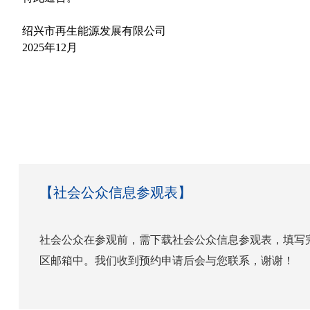
绍兴市再生能源发展有限公司
2025年12月
【社会公众信息参观表】
社会公众在参观前，需下载社会公众信息参观表，填写
区邮箱中。我们收到预约申请后会与您联系，谢谢！