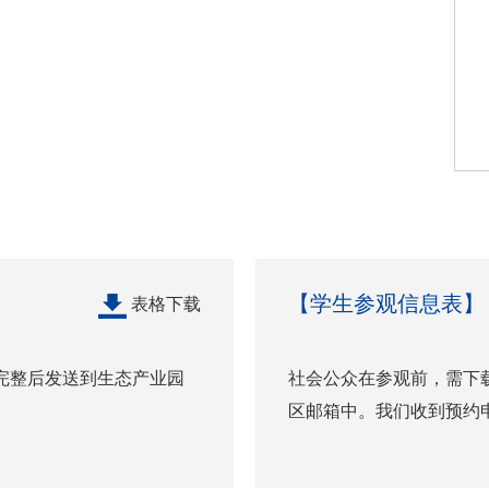
【学生参观信息表】
表格下载
完整后发送到生态产业园
社会公众在参观前，需下
区邮箱中。我们收到预约