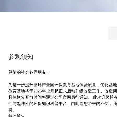
参观须知
尊敬的社会各界朋友：
为进一步提升循环产业园环保教育基地体验质量，优化基地
教育基地将于2025年12月起正式启动升级改造工作。改
具体恢复开放时间将通过公司官网另行通知。 此次升级旨
性与趣味性的环保知识科普平台，由此给您带来的不便，我
持。
特此通告。