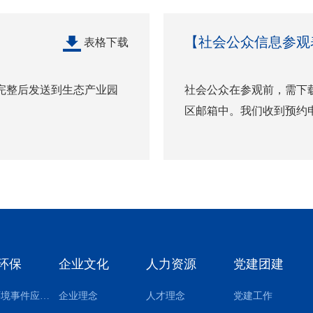
【社会公众信息参观
表格下载
完整后发送到生态产业园
社会公众在参观前，需下
区邮箱中。我们收到预约
环保
企业文化
人力资源
党建团建
突发环境事件应急预案
企业理念
人才理念
党建工作