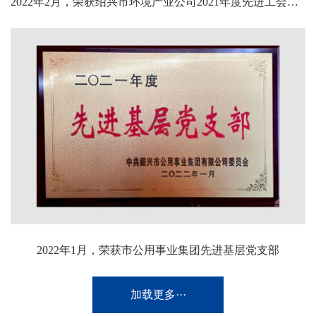
2022年2月，荣获绍兴市环境产业公司2021年度先进工会小组
2022年1月，荣获市公用事业集团先进基层党支部
加载更多···