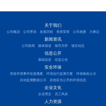
关于我们
公司概况
公司寄语
发展历程
资质荣誉
公司画册
大事记
新闻资讯
公司新闻
媒体报道
领导关怀
项目动态
信息公开
基础信息
信息公告
安全环保
突发环境事件应急预案
环境自行监测方案
环保验收公示
自动监测数据公示
其他应当公开的环境信息
企业文化
企业理念
员工风采
人力资源