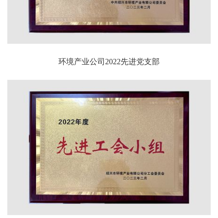
环境产业公司2022先进党支部