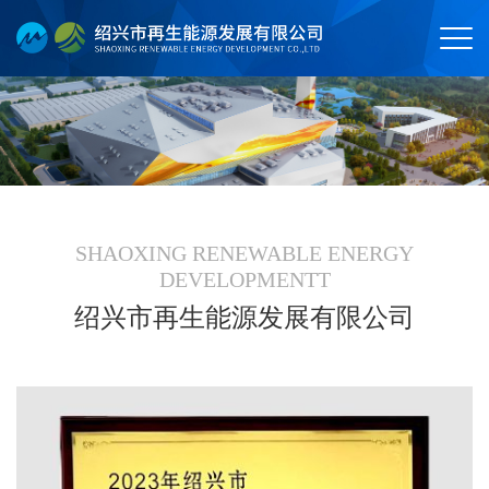
SHAOXING RENEWABLE ENERGY
DEVELOPMENTT
绍兴市再生能源发展有限公司