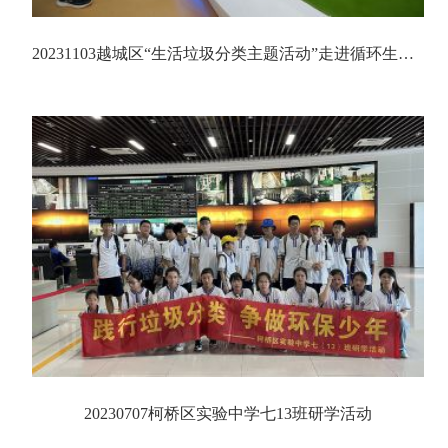
20231103越城区“生活垃圾分类主题活动”走进循环生态产业园（一期）再生资源发电厂
20230707柯桥区实验中学七13班研学活动