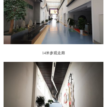
14米参观走廊