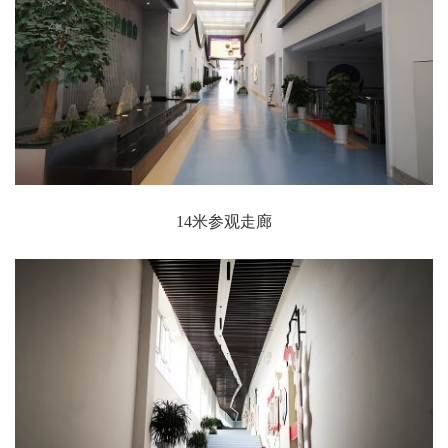
14米参观走廊