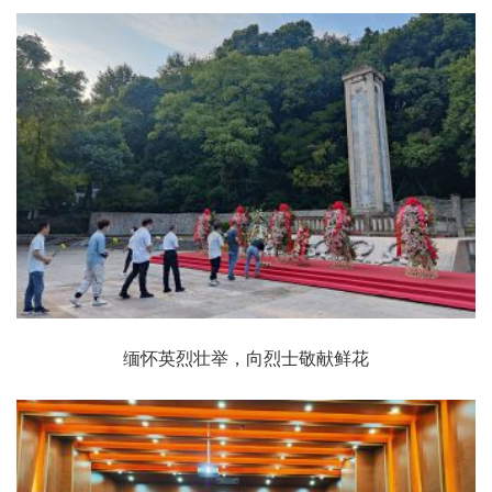
缅怀英烈壮举，向烈士敬献鲜花