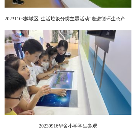
20231103越城区“生活垃圾分类主题活动”走进循环生态产业园（一期）再生资源发电厂
20230916华舍小学学生参观