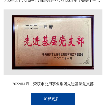
2022年2月，荣获绍兴市环境产业公司2021年度先进工会小组
2022年1月，荣获市公用事业集团先进基层党支部
加载更多···