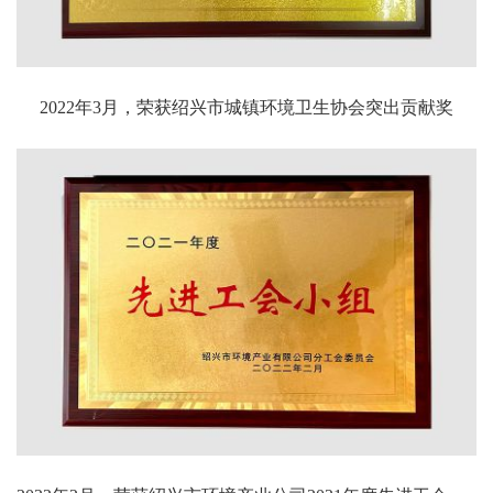
2022年3月，荣获绍兴市城镇环境卫生协会突出贡献奖