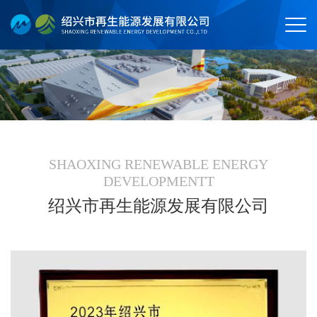
SHAOXING RENEWABLE ENERGY
DEVELOPMENTT
绍兴市再生能源发展有限公司