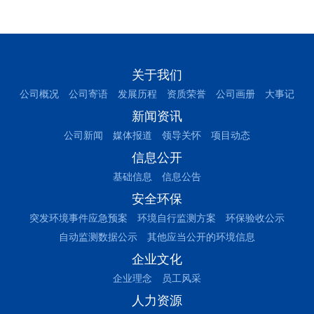
关于我们
公司概况
公司寄语
发展历程
资质荣誉
公司画册
大事记
新闻资讯
公司新闻
媒体报道
领导关怀
项目动态
信息公开
基础信息
信息公告
安全环保
突发环境事件应急预案
环境自行监测方案
环保验收公示
自动监测数据公示
其他应当公开的环境信息
企业文化
企业理念
员工风采
人力资源