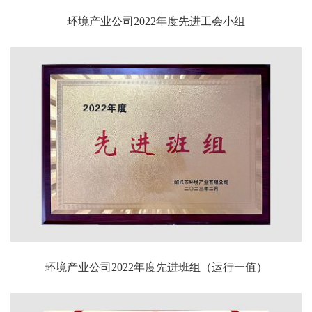
环境产业公司2022年度先进工会小组
环境产业公司2022年度先进班组（运行一值）