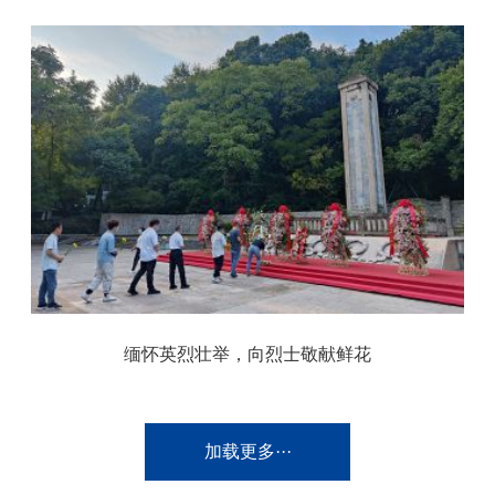
缅怀英烈壮举，向烈士敬献鲜花
加载更多···