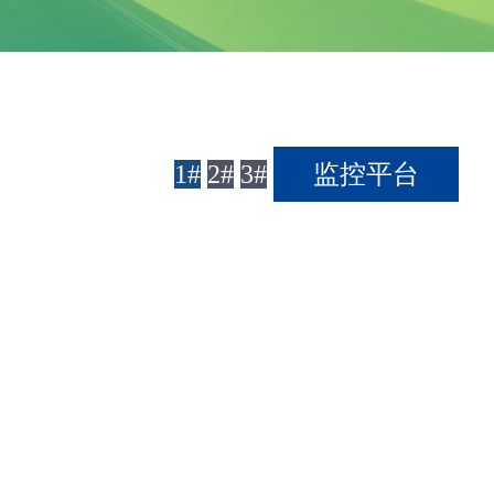
1#
2#
3#
监控平台