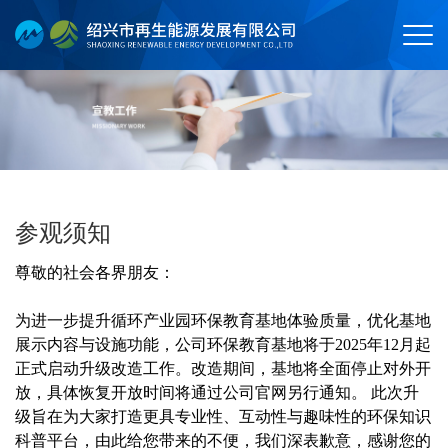
参观须知
尊敬的社会各界朋友：
为进一步提升循环产业园环保教育基地体验质量，优化基地
展示内容与设施功能，公司环保教育基地将于2025年12月起
正式启动升级改造工作。改造期间，基地将全面停止对外开
放，具体恢复开放时间将通过公司官网另行通知。 此次升
级旨在为大家打造更具专业性、互动性与趣味性的环保知识
科普平台，由此给您带来的不便，我们深表歉意，感谢您的