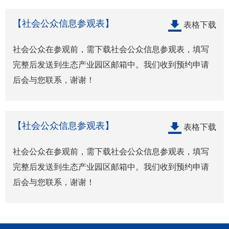
【社会公众信息参观表】
表格下载
社会公众在参观前，需下载社会公众信息参观表，填写
完整后发送到生态产业园区邮箱中。我们收到预约申请
后会与您联系，谢谢！
【社会公众信息参观表】
表格下载
社会公众在参观前，需下载社会公众信息参观表，填写
完整后发送到生态产业园区邮箱中。我们收到预约申请
后会与您联系，谢谢！