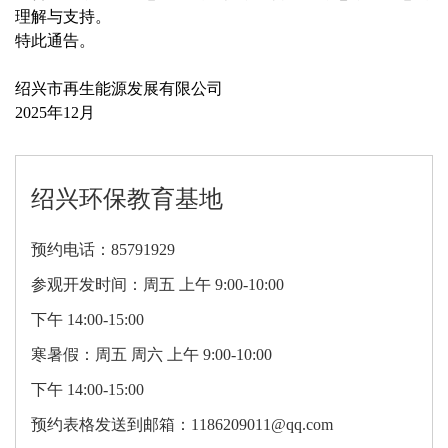
理解与支持。
特此通告。
绍兴市再生能源发展有限公司
2025年12月
绍兴环保教育基地
预约电话：85791929
参观开发时间：周五 上午 9:00-10:00
下午 14:00-15:00
寒暑假：周五 周六 上午 9:00-10:00
下午 14:00-15:00
预约表格发送到邮箱：1186209011@qq.com