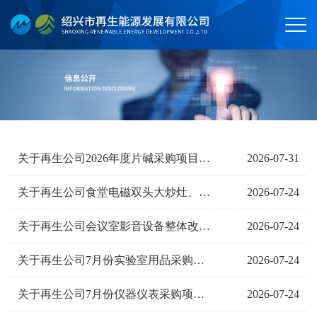
2026-07-31
关于再生公司2026年度片碱采购项目询价公告
2026-07-24
关于再生公司食堂电磁双头大炒灶、电磁小炒炉、电磁低汤炉更换项目流标公示
2026-07-24
关于再生公司会议室影音设备整体改造项目流标公示
2026-07-24
关于再生公司7月份实验室用品采购项目流标公示
2026-07-24
关于再生公司7月份仪器仪表采购项目预成交结果公示