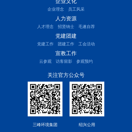
企业文化
企业理念
员工风采
人力资源
人才理念
招贤纳士
毛遂自荐
党建团建
党建工作
团建工作
工会活动
宣教工作
云参观
访客留影
参观预约
关注官方公众号
三峰环境集团
绍兴公用