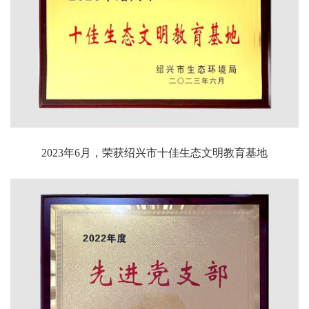
2023年6月，荣获绍兴市十佳生态文明教育基地