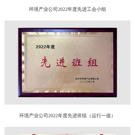
环境产业公司2022年度先进工会小组
环境产业公司2022年度先进班组（运行一值）