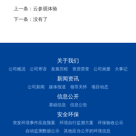
上一条：
云参观体验
下一条：没有了
关于我们
公司概况
公司寄语
发展历程
资质荣誉
公司画册
大事记
新闻资讯
公司新闻
媒体报道
领导关怀
项目动态
信息公开
基础信息
信息公告
安全环保
突发环境事件应急预案
环境自行监测方案
环保验收公示
自动监测数据公示
其他应当公开的环境信息