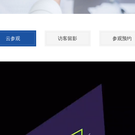
云参观
访客留影
参观预约