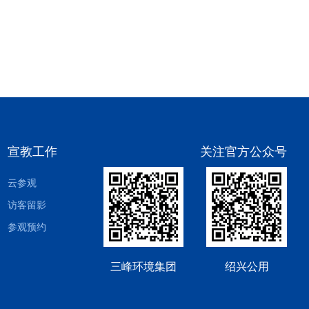
宣教工作
关注官方公众号
云参观
访客留影
参观预约
三峰环境集团
绍兴公用