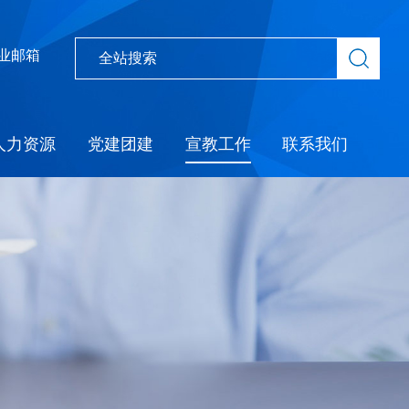
业邮箱
人力资源
党建团建
宣教工作
联系我们