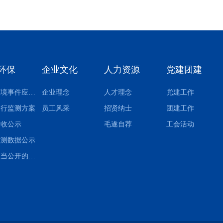
环保
企业文化
人力资源
党建团建
突发环境事件应急预案
企业理念
人才理念
党建工作
自行监测方案
员工风采
招贤纳士
团建工作
验收公示
毛遂自荐
工会活动
监测数据公示
其他应当公开的环境信息