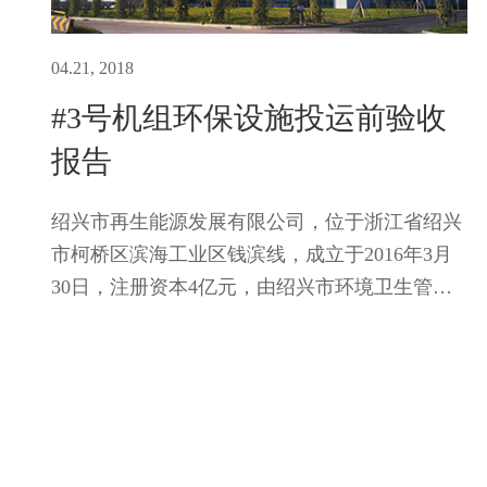
04.21, 2018
#3号机组环保设施投运前验收
报告
绍兴市再生能源发展有限公司，位于浙江省绍兴
市柯桥区滨海工业区钱滨线，成立于2016年3月
30日，注册资本4亿元，由绍兴市环境卫生管理
集团有限公司、重庆三峰环境产业集团有限公司
共同出资组建而成，主要负责绍兴市循环生态产
业园区(- -期)基础设施项目...