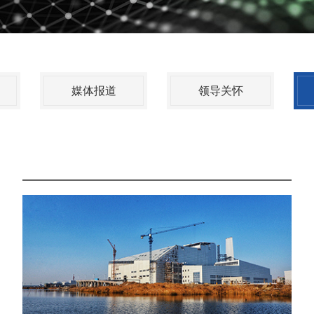
媒体报道
领导关怀