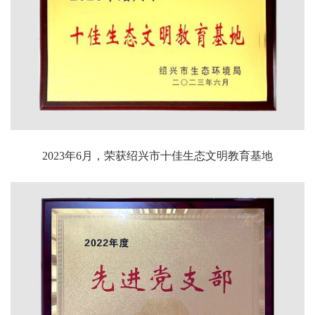
2023年6月，荣获绍兴市十佳生态文明教育基地