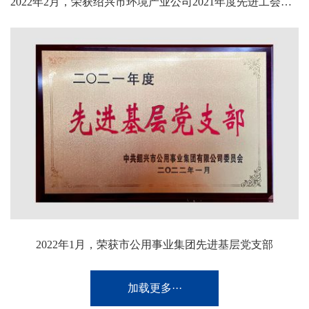
2022年2月，荣获绍兴市环境产业公司2021年度先进工会小组
2022年1月，荣获市公用事业集团先进基层党支部
加载更多···