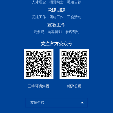
人才理念
招贤纳士
毛遂自荐
党建团建
党建工作
团建工作
工会活动
宣教工作
云参观
访客留影
参观预约
关注官方公众号
三峰环境集团
绍兴公用