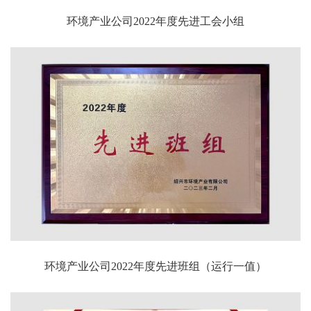
环境产业公司2022年度先进工会小组
环境产业公司2022年度先进班组（运行一值）