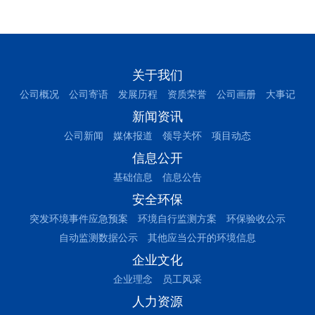
关于我们
公司概况
公司寄语
发展历程
资质荣誉
公司画册
大事记
新闻资讯
公司新闻
媒体报道
领导关怀
项目动态
信息公开
基础信息
信息公告
安全环保
突发环境事件应急预案
环境自行监测方案
环保验收公示
自动监测数据公示
其他应当公开的环境信息
企业文化
企业理念
员工风采
人力资源