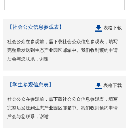
【社会公众信息参观表】
表格下载
社会公众在参观前，需下载社会公众信息参观表，填写
完整后发送到生态产业园区邮箱中。我们收到预约申请
后会与您联系，谢谢！
【学生参观信息表】
表格下载
社会公众在参观前，需下载社会公众信息参观表，填写
完整后发送到生态产业园区邮箱中。我们收到预约申请
后会与您联系，谢谢！