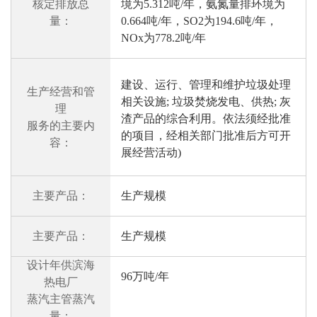
核定排放总
境为5.312吨/年，氨氮量排环境为
量：
0.664吨/年，SO2为194.6吨/年，
NOx为778.2吨/年
建设、运行、管理和维护垃圾处理
生产经营和管
相关设施; 垃圾焚烧发电、供热; 灰
理
渣产品的综合利用。依法须经批准
服务的主要内
的项目，经相关部门批准后方可开
容：
展经营活动)
主要产品：
生产规模
主要产品：
生产规模
设计年供滨海
96万吨/年
热电厂
蒸汽主管蒸汽
量：