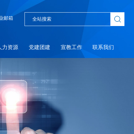
业邮箱
人力资源
党建团建
宣教工作
联系我们