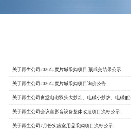
关于再生公司2026年度片碱采购项目 预成交结果公示
关于再生公司2026年度片碱采购项目询价公告
关于再生公司食堂电磁双头大炒灶、电磁小炒炉、电磁低
关于再生公司会议室影音设备整体改造项目流标公示
关于再生公司7月份实验室用品采购项目流标公示