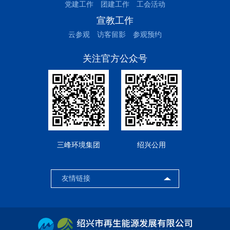
党建工作
团建工作
工会活动
宣教工作
云参观
访客留影
参观预约
关注官方公众号
三峰环境集团
绍兴公用