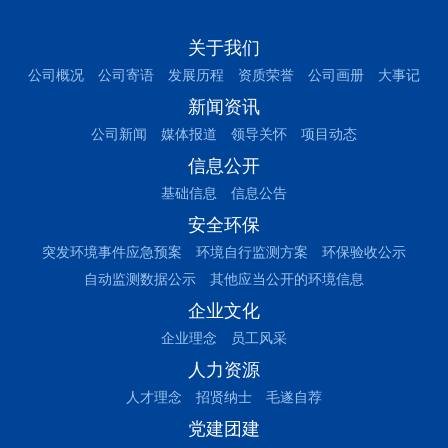
关于我们
公司概况
公司寄语
发展历程
资质荣誉
公司画册
大事记
新闻资讯
公司新闻
媒体报道
领导关怀
项目动态
信息公开
基础信息
信息公告
安全环保
突发环境事件应急预案
环境自行监测方案
环保验收公示
自动监测数据公示
其他应当公开的环境信息
企业文化
企业理念
员工风采
人力资源
人才理念
招贤纳士
毛遂自荐
党建团建