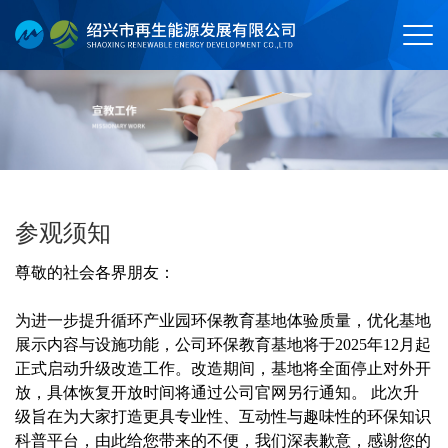
参观须知
尊敬的社会各界朋友：
为进一步提升循环产业园环保教育基地体验质量，优化基地
展示内容与设施功能，公司环保教育基地将于2025年12月起
正式启动升级改造工作。改造期间，基地将全面停止对外开
放，具体恢复开放时间将通过公司官网另行通知。 此次升
级旨在为大家打造更具专业性、互动性与趣味性的环保知识
科普平台，由此给您带来的不便，我们深表歉意，感谢您的