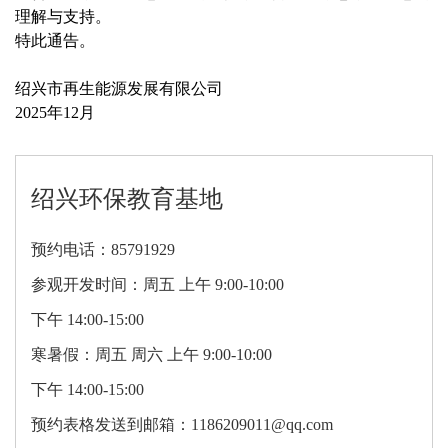
理解与支持。
特此通告。
绍兴市再生能源发展有限公司
2025年12月
绍兴环保教育基地
预约电话：85791929
参观开发时间：周五 上午 9:00-10:00
下午 14:00-15:00
寒暑假：周五 周六 上午 9:00-10:00
下午 14:00-15:00
预约表格发送到邮箱：1186209011@qq.com