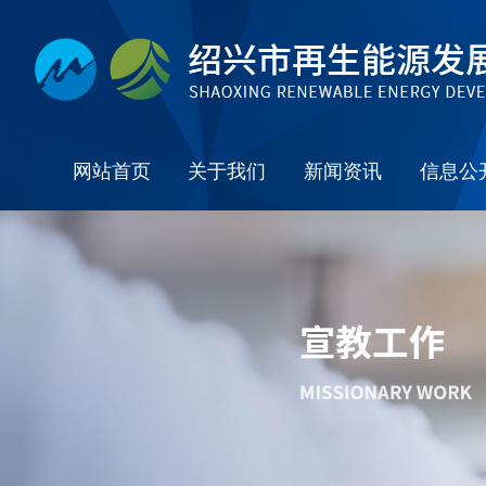
网站首页
关于我们
新闻资讯
信息公