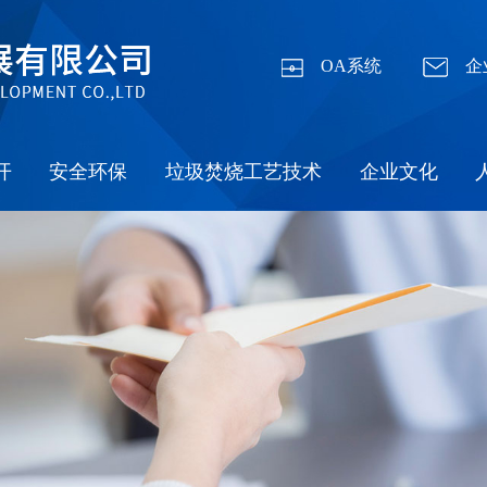
OA系统
企
开
安全环保
垃圾焚烧工艺技术
企业文化