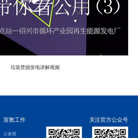
垃圾焚烧发电讲解视频
宣教工作
关注官方公众号
云参观