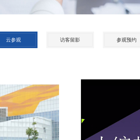
云参观
访客留影
参观预约