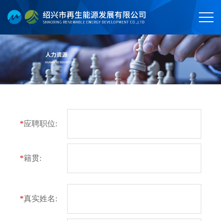
*
应聘职位:
*
籍贯:
*
真实姓名: