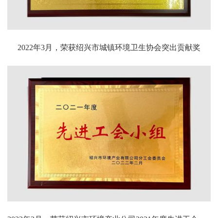
2022年3月，荣获绍兴市城镇环境卫生协会突出贡献奖