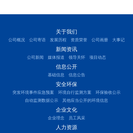
关于我们
公司概况
公司寄语
发展历程
资质荣誉
公司画册
大事记
新闻资讯
公司新闻
媒体报道
领导关怀
项目动态
信息公开
基础信息
信息公告
安全环保
突发环境事件应急预案
环境自行监测方案
环保验收公示
自动监测数据公示
其他应当公开的环境信息
企业文化
企业理念
员工风采
人力资源