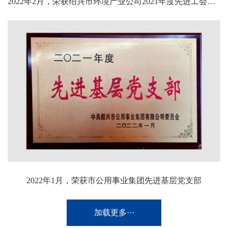
2022年2月，荣获绍兴市环境产业公司2021年度先进工会小组
2022年1月，荣获市公用事业集团先进基层党支部
加载更多···