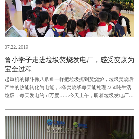
07.22, 2019
鲁小学子走进垃圾焚烧发电厂，感受变废为
宝全过程
起重机的抓斗像八爪鱼一样把垃圾抓到焚烧炉，垃圾焚烧后
产生的热能转化为电能，3条焚烧线每天能处理2250吨生活
垃圾，每天发电约51万度……今天上午，听着垃圾发电厂工
作人员的讲解，绍兴市鲁迅小学和畅堂校区一（1）班暑期
小队的三十多位同学发出一连...