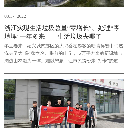
03.17, 2022
浙江实现生活垃圾总量“零增长”、处理“零
填埋”一年多来——生活垃圾去哪了
冬去春来，绍兴城南郊区的大坞岙在游客的啧啧称赞中悄然
洗去了大“乌”岙之名。眼前的山丘，12万平方米的新绿地与
周边山林融为一体。难以想象，让市民纷纷来“打卡”的这个
大型生态公园，曾经是绍兴最大的生活垃圾填埋场。2021年
1月1日起，除应急处置...