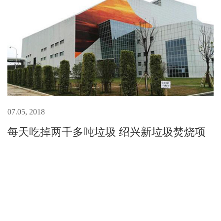
07.05, 2018
每天吃掉两千多吨垃圾 绍兴新垃圾焚烧项
目全线投产
垃圾焚烧无烟无味说起垃圾焚烧厂，让人马上想到令人作呕
的臭气和漂浮的尘土。然而记者在整个园区发现，这里基本
没有垃圾的异味，只有种植的米兰花香，也看不到在冒烟的
烟囱，场地也没有焚烧产生的尘土。据介绍，整个工作区采
用负压抽气的技术，保证恶...