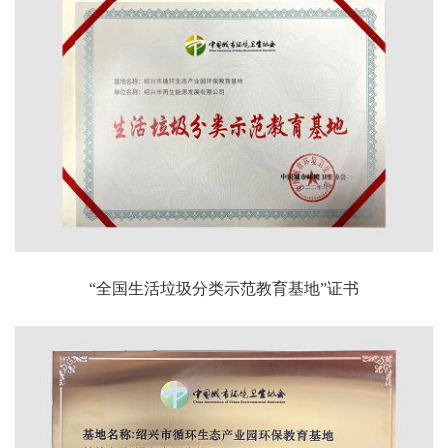
“全国生活垃圾分类示范教育基地”证书