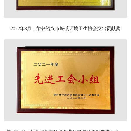
2022年3月，荣获绍兴市城镇环境卫生协会突出贡献奖