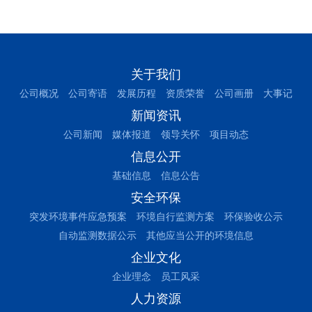
关于我们
公司概况
公司寄语
发展历程
资质荣誉
公司画册
大事记
新闻资讯
公司新闻
媒体报道
领导关怀
项目动态
信息公开
基础信息
信息公告
安全环保
突发环境事件应急预案
环境自行监测方案
环保验收公示
自动监测数据公示
其他应当公开的环境信息
企业文化
企业理念
员工风采
人力资源