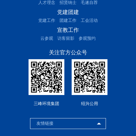
人才理念
招贤纳士
毛遂自荐
党建团建
党建工作
团建工作
工会活动
宣教工作
云参观
访客留影
参观预约
关注官方公众号
三峰环境集团
绍兴公用