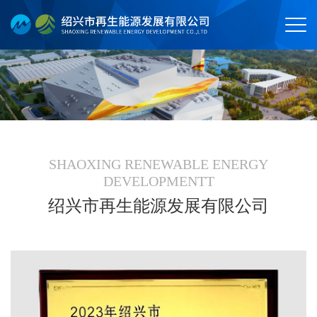
SHAOXING RENEWABLE ENERGY
DEVELOPMENTT
绍兴市再生能源发展有限公司