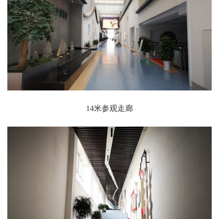
14米参观走廊