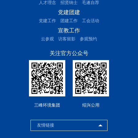
人才理念
招贤纳士
毛遂自荐
党建团建
党建工作
团建工作
工会活动
宣教工作
云参观
访客留影
参观预约
关注官方公众号
三峰环境集团
绍兴公用