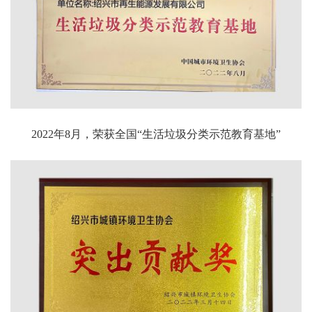
2022年8月，荣获全国“生活垃圾分类示范教育基地”