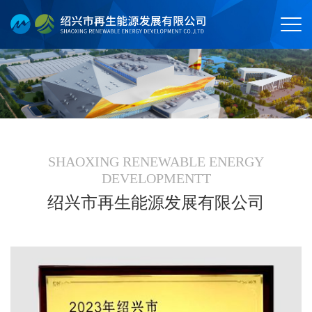
SHAOXING RENEWABLE ENERGY
DEVELOPMENTT
绍兴市再生能源发展有限公司