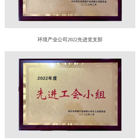
环境产业公司2022先进党支部