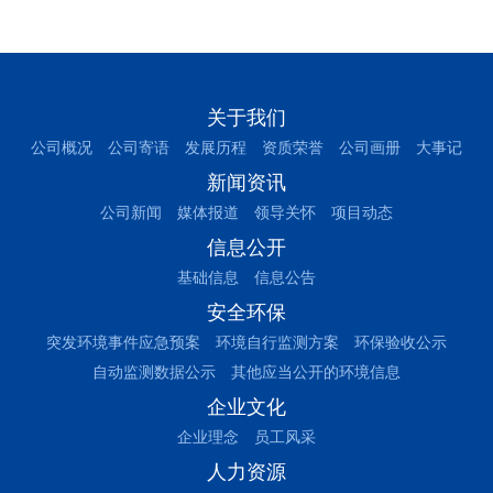
关于我们
公司概况
公司寄语
发展历程
资质荣誉
公司画册
大事记
新闻资讯
公司新闻
媒体报道
领导关怀
项目动态
信息公开
基础信息
信息公告
安全环保
突发环境事件应急预案
环境自行监测方案
环保验收公示
自动监测数据公示
其他应当公开的环境信息
企业文化
企业理念
员工风采
人力资源