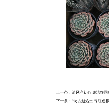
上一条：
清风润初心 廉洁颂国
下一条：
“访古越热土 寻红色