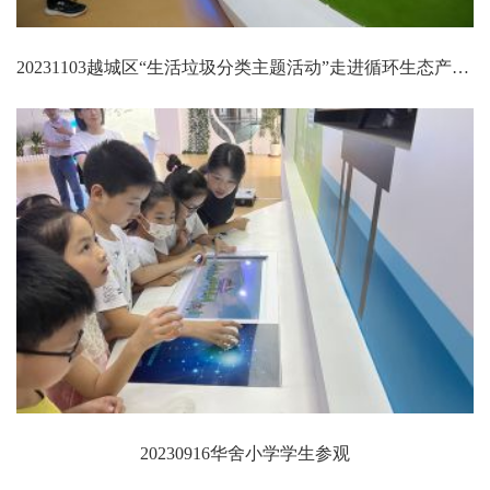
20231103越城区“生活垃圾分类主题活动”走进循环生态产业园（一期）再生资源发电厂
20230916华舍小学学生参观