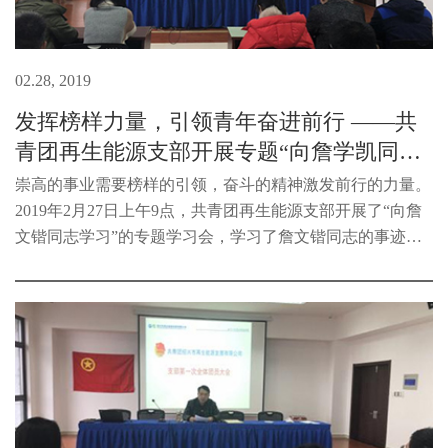
02.28, 2019
发挥榜样力量，引领青年奋进前行 ——共
青团再生能源支部开展专题“向詹学凯同志
学习” 学...
崇高的事业需要榜样的引领，奋斗的精神激发前行的力量。
2019年2月27日上午9点，共青团再生能源支部开展了“向詹
文锴同志学习”的专题学习会，学习了詹文锴同志的事迹。
詹文锴同志短暂而非凡的人生，留给了我们青年太多的思
考。无疑，我们要学习他对党...