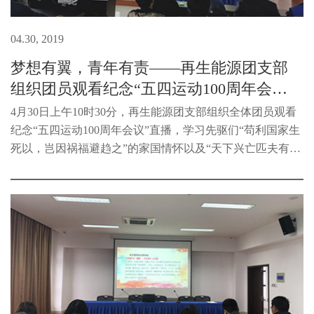
04.30, 2019
梦想有翼，青年有责——再生能源团支部
组织团员观看纪念“五四运动100周年会
议”直播
4月30日上午10时30分，再生能源团支部组织全体团员观看
纪念“五四运动100周年会议”直播，学习先驱们“苟利国家生
死以，岂因祸福避趋之”的家国情怀以及“天下兴亡匹夫有
责”的伟大担当精神，团员青年们感慨于习总书记宏阔的大
历史观，又感动于其深情...