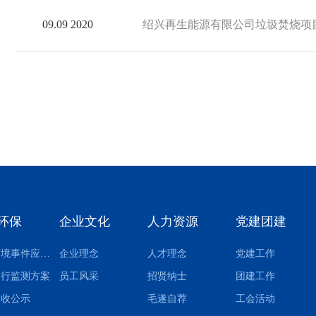
09.09 2020
绍兴再生能源有限公司垃圾焚烧项
环保
企业文化
人力资源
党建团建
突发环境事件应急预案
企业理念
人才理念
党建工作
自行监测方案
员工风采
招贤纳士
团建工作
验收公示
毛遂自荐
工会活动