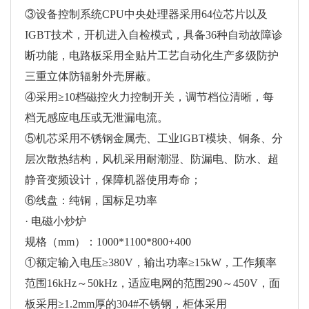
③设备控制系统CPU中央处理器采用64位芯片以及
IGBT技术，开机进入自检模式，具备36种自动故障诊
断功能，电路板采用全贴片工艺自动化生产多级防护
三重立体防辐射外壳屏蔽。
④采用≥10档磁控火力控制开关，调节档位清晰，每
档无感应电压或无泄漏电流。
⑤机芯采用不锈钢金属壳、工业IGBT模块、铜条、分
层次散热结构，风机采用耐潮湿、防漏电、防水、超
静音变频设计，保障机器使用寿命；
⑥线盘：纯铜，国标足功率
· 电磁小炒炉
规格（mm）：1000*1100*800+400
①额定输入电压≥380V，输出功率≥15kW，工作频率
范围16kHz～50kHz，适应电网的范围290～450V，面
板采用≥1.2mm厚的304#不锈钢，柜体采用