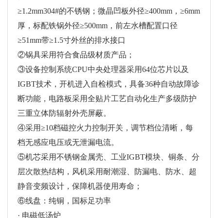
≥1.2mm304#的不锈钢；微晶凹板外径≥400mm，≥6mm
厚，标配铁锅外径≥500mm，前左水槽配置口径
≥51mm带≥1.5寸外丝的排水接口
②锅具采用符合食品级材质产品；
③设备控制系统CPU中央处理器采用64位芯片以及
IGBT技术，开机进入自检模式，具备36种自动故障诊
断功能，电路板采用全贴片工艺自动化生产多级防护
三重立体防辐射外壳屏蔽。
④采用≥10档磁控火力控制开关，调节档位清晰，每
档无感应电压或无泄漏电流。
⑤机芯采用不锈钢金属壳、工业IGBT模块、铜条、分
层次散热结构，风机采用耐潮湿、防漏电、防水、超
静音变频设计，保障机器使用寿命；
⑥线盘：纯铜，国标足功率
· 电磁低汤炉