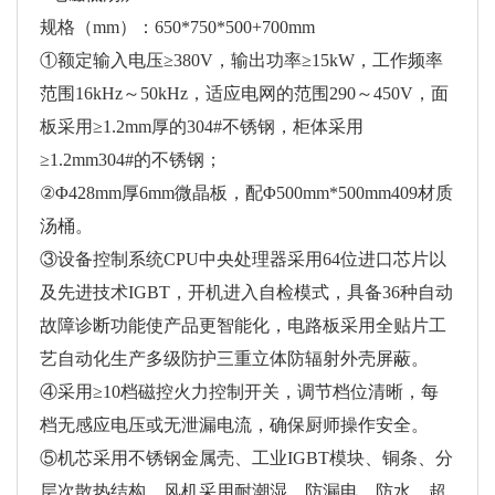
规格（mm）：650*750*500+700mm
①额定输入电压≥380V，输出功率≥15kW，工作频率
范围16kHz～50kHz，适应电网的范围290～450V，面
板采用≥1.2mm厚的304#不锈钢，柜体采用
≥1.2mm304#的不锈钢；
②Φ428mm厚6mm微晶板，配Φ500mm*500mm409材质
汤桶。
③设备控制系统CPU中央处理器采用64位进口芯片以
及先进技术IGBT，开机进入自检模式，具备36种自动
故障诊断功能使产品更智能化，电路板采用全贴片工
艺自动化生产多级防护三重立体防辐射外壳屏蔽。
④采用≥10档磁控火力控制开关，调节档位清晰，每
档无感应电压或无泄漏电流，确保厨师操作安全。
⑤机芯采用不锈钢金属壳、工业IGBT模块、铜条、分
层次散热结构，风机采用耐潮湿、防漏电、防水、超