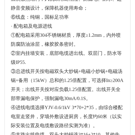
静音变频设计，保障机器使用寿命；
⑥线盘：纯铜，国标足功率
· 配电箱及电源进线
①配电箱采用304不锈钢材质，厚度≥1.2mm，内外喷
防腐防油涂层，橡胶胶条密封。
②室内挂墙安装，底部电缆进出线。双层门，防水等
级IP55.
③总进线开关按电磁双头大炒锅+电磁小炒锅+电磁汤
锅+备用（15kW）总和的1.25倍配置，可选择In≥200A
开关；出线开关按对应负载1.25倍配置。出线开关全
部带漏电保护，强制漏电30mA/0.1S。
④进线电缆选择YJV-0.6/1kV 3*70+2*35，由综合楼配
电室走竖井，穿墙外敷设进厨房，长度约60米（以实
际安装位置及电缆敷设路径实测为准）。
⑤支路出线电缆，双头大炒锅选3*16+2*10，其他先