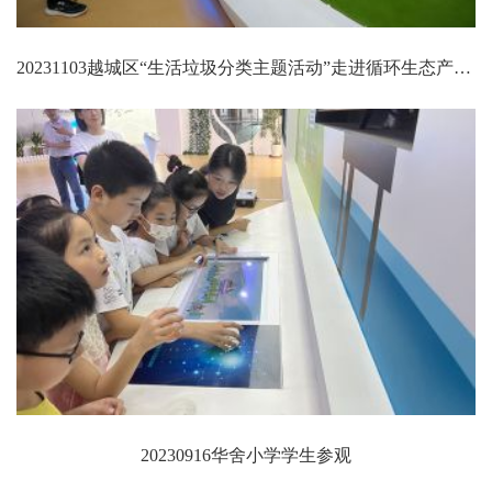
20231103越城区“生活垃圾分类主题活动”走进循环生态产业园（一期）再生资源发电厂
20230916华舍小学学生参观