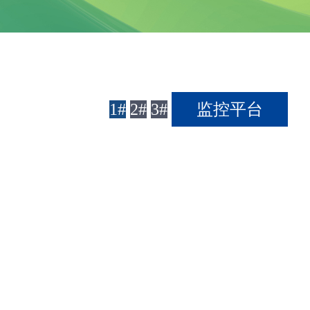
1#
2#
3#
监控平台