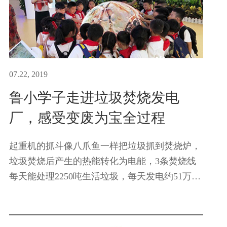
07.22, 2019
鲁小学子走进垃圾焚烧发电
厂，感受变废为宝全过程
起重机的抓斗像八爪鱼一样把垃圾抓到焚烧炉，
垃圾焚烧后产生的热能转化为电能，3条焚烧线
每天能处理2250吨生活垃圾，每天发电约51万
度……今天上午，听着垃圾发电厂工作人员的讲
解，绍兴市鲁迅小学和畅堂校区一（1）班暑期
小队的三十多位同学发出一连...