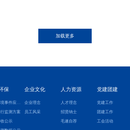
项目全线投产。昨日，记者从项目现场了解到，
3条垃圾焚烧线已于近日全部试运行成功，标志
着历时4年...
加载更多
环保
企业文化
人力资源
党建团建
突发环境事件应急预案
企业理念
人才理念
党建工作
自行监测方案
员工风采
招贤纳士
团建工作
验收公示
毛遂自荐
工会活动