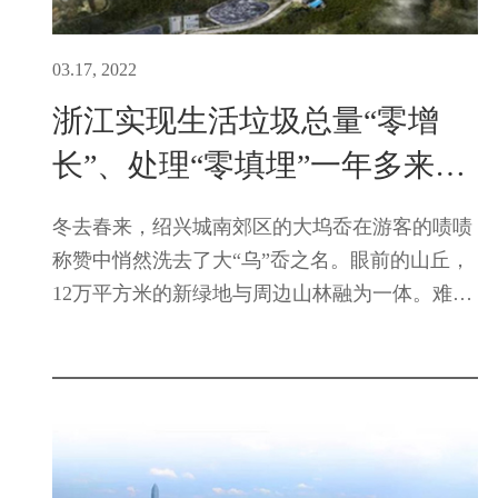
03.17, 2022
浙江实现生活垃圾总量“零增
长”、处理“零填埋”一年多来
——生活垃圾去哪了
冬去春来，绍兴城南郊区的大坞岙在游客的啧啧
称赞中悄然洗去了大“乌”岙之名。眼前的山丘，
12万平方米的新绿地与周边山林融为一体。难以
想象，让市民纷纷来“打卡”的这个大型生态公
园，曾经是绍兴最大的生活垃圾填埋场。2021年
1月1日起，除应急处置...